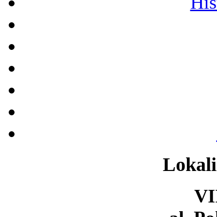
His
Lokali
VI