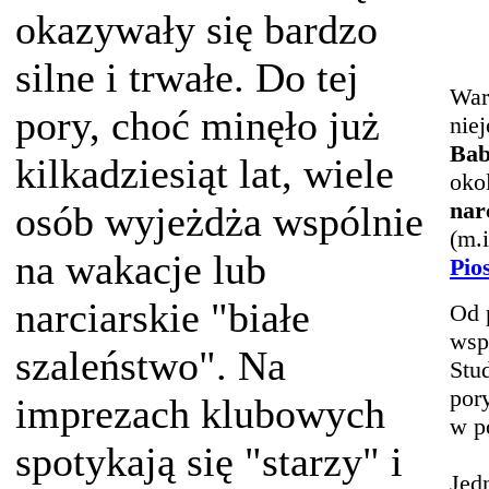
okazywały się bardzo
silne i trwałe. Do tej
War
pory, choć minęło już
nie
Bab
kilkadziesiąt lat, wiele
oko
nar
osób wyjeżdża wspólnie
(m.i
na wakacje lub
Pio
narciarskie "białe
Od 
wsp
szaleństwo". Na
Stu
por
imprezach klubowych
w p
spotykają się "starzy" i
Jed