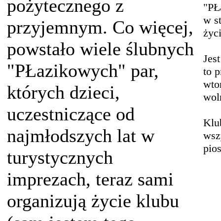
pożytecznego z
"PŁ
w st
przyjemnym. Co więcej,
życi
powstało wiele ślubnych
Jest
"PŁazikowych" par,
to 
wto
których dzieci,
wol
uczestniczące od
Klu
najmłodszych lat w
wsz
pios
turystycznych
imprezach, teraz sami
organizują życie klubu