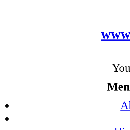
www.
You
Men
A