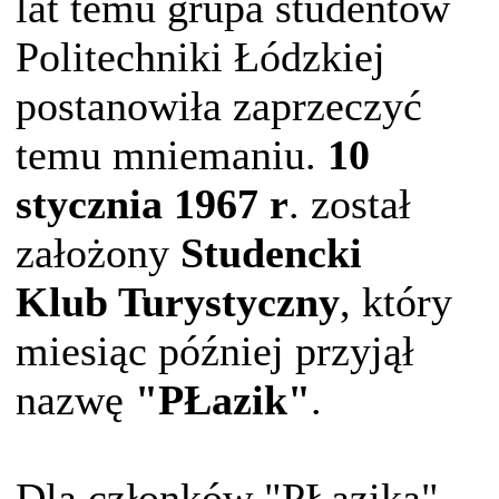
lat temu grupa studentów
Politechniki Łódzkiej
postanowiła zaprzeczyć
temu mniemaniu.
10
stycznia 1967 r
. został
założony
Studencki
Klub Turystyczny
, który
miesiąc później przyjął
nazwę
"PŁazik"
.
Dla członków "PŁazika"