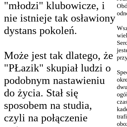
"młodzi" klubowicze, i
Obó
odn
nie istnieje tak osławiony
dystans pokoleń.
Wsz
wie
Ser
jes
Może jest tak dlatego, że
prz
"PŁazik" skupiał ludzi o
Spec
podobnym nastawieniu
okr
dwu
do życia. Stał się
ogół
cza
sposobem na studia,
kade
czyli na połączenie
tra
obo